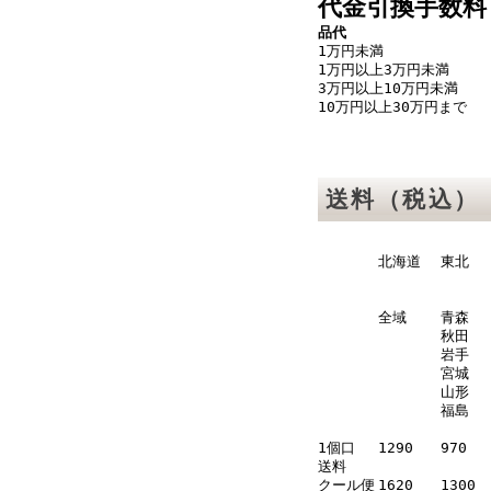
代金引換手数料
品代
1万円未満
1万円以上3万円未満
3万円以上10万円未満
10万円以上30万円まで
送料（税込）
北海道
東北
全域
青森
秋田
岩手
宮城
山形
福島
1個口
1290
970
送料
クール便
1620
1300