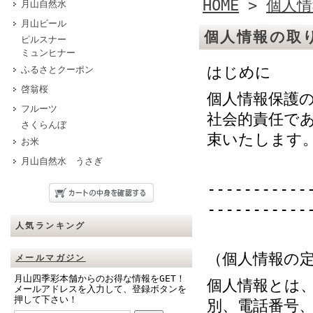
HOME
>
個人
月山自然水
月山ビール
個人情報の取
ピルスナー
ミュンヒナー
はじめに
ふるさとクーポン
啓翁桜
個人情報保護
フルーツ
社会的責任で
さくらんぼ
束いたします
お米
月山自然水 うさぎ
-----------
-----------
人気ランキング
（個人情報の
メールマガジン
月山四季彩本舗からのお得な情報をGET！
個人情報とは
メールアドレスを入力して、登録ボタンを
押して下さい！
別、電話番号