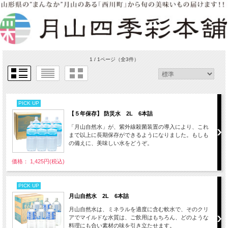
1 / 1ページ
（全3件）
PICK UP
【５年保存】 防災水 2L 6本詰
「月山自然水」が、紫外線殺菌装置の導入により、これ
まで以上に長期保存ができるようになりました。もしも
の備えに、美味しい水をどうぞ。
価格： 1,425円(税込)
PICK UP
月山自然水 2L 6本詰
月山自然水は、ミネラルを適度に含む軟水で、そのクリ
アでマイルドな水質は、ご飲用はもちろん、どのような
料理にも合い素材の味を引き立たせます。