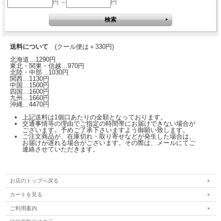
円 ～
円
送料について
(クール便は＋330円)
北海道…1290円
東北・関東・信越…970円
北陸・中部…1030円
関西…1130円
中国…1500円
四国…1600円
九州…1660円
沖縄…4470円
上記送料は1個口あたりの金額となっております。
交通事情等の理由でご指定の時間帯にお届けできない場合が
ございます。予めご了承下さいますよう御願い致します。
ご注文商品が、在庫切れ・取り寄せなどが発生した場合は、
お届けが遅れる場合がございます。その際は、メールにてご
連絡させていただきます。
お店のトップへ戻る
カートを見る
ご利用案内