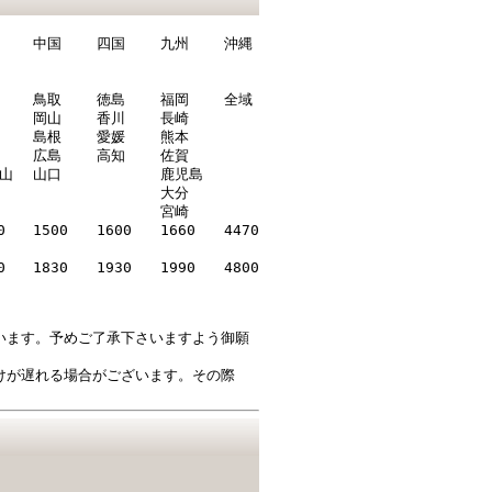
中国
四国
九州
沖縄
鳥取
徳島
福岡
全域
岡山
香川
長崎
島根
愛媛
熊本
広島
高知
佐賀
山
山口
鹿児島
大分
宮崎
0
1500
1600
1660
4470
0
1830
1930
1990
4800
います。予めご了承下さいますよう御願
けが遅れる場合がございます。その際