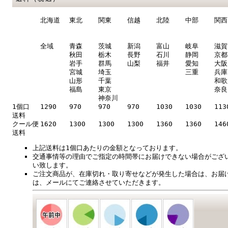
北海道
東北
関東
信越
北陸
中部
関西
全域
青森
茨城
新潟
富山
岐阜
滋賀
秋田
栃木
長野
石川
静岡
京都
岩手
群馬
山梨
福井
愛知
大阪
宮城
埼玉
三重
兵庫
山形
千葉
和歌
福島
東京
奈良
神奈川
1個口
1290
970
970
970
1030
1030
113
送料
クール便
1620
1300
1300
1300
1360
1360
146
送料
上記送料は1個口あたりの金額となっております。
交通事情等の理由でご指定の時間帯にお届けできない場合がござ
い致します。
ご注文商品が、在庫切れ・取り寄せなどが発生した場合は、お届
は、メールにてご連絡させていただきます。