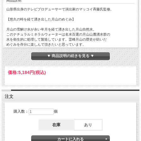
商品説明
山形県出身のテレビプロデューサーで演出家のマッコイ斉藤氏監修。
【悠久の時を経て湧き出した月山のめぐみ】
月山の雪解け水が永い年月を経て湧き出した月山自然水。
このナチュラルミネラルウォーターは名水百選の月山山麓湧水群の
水を衛生的に処理して製造しています。霊峰月山の歴史が紡いだ
めぐみを存分に楽しんで頂きたいと思っています。
また、月の山がっさんには古くから、月の精と呼ばれる「うさぎ」が
いると言われています。その様な由来から月山神の水として「うさぎ」と言う名称
▼ 商品説明の続きを見る ▼
になりました。
単なる水分補給ではなく、飲料水の背景にあるストーリーや、日々の生活に彩りを
価格:
5,184円
(税込)
与えるデザイン性も大切にしています。
1本500ml、24本入れ
注文
購入数：
個
在庫
あり