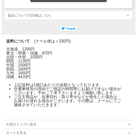
返品についての詳細はこちら
送料について
(クール便は＋330円)
北海道…1290円
東北・関東・信越…970円
北陸・中部…1030円
関西…1130円
中国…1500円
四国…1600円
九州…1660円
沖縄…4470円
上記送料は1個口あたりの金額となっております。
交通事情等の理由でご指定の時間帯にお届けできない場合が
ございます。予めご了承下さいますよう御願い致します。
ご注文商品が、在庫切れ・取り寄せなどが発生した場合は、
お届けが遅れる場合がございます。その際は、メールにてご
連絡させていただきます。
お店のトップへ戻る
カートを見る