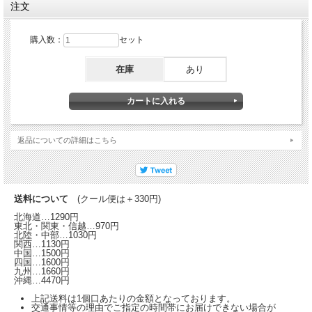
注文
購入数：
セット
在庫
あり
返品についての詳細はこちら
送料について
(クール便は＋330円)
北海道…1290円
東北・関東・信越…970円
北陸・中部…1030円
関西…1130円
中国…1500円
四国…1600円
九州…1660円
沖縄…4470円
上記送料は1個口あたりの金額となっております。
交通事情等の理由でご指定の時間帯にお届けできない場合が