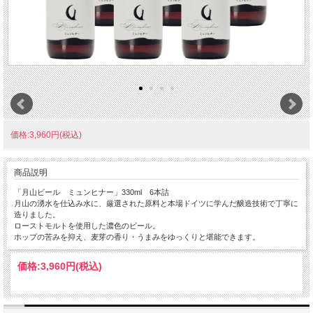
価格:3,960円(税込)
商品説明
「月山ビール ミュンヒナー」330ml 6本詰
月山の湧水を仕込み水に、厳選された原料と本場ドイツに学んだ醸造技術で丁寧に
造りました。
ローストモルトを使用した濃色のビール。
ホップの苦みを抑え、麦芽の香り・うまみをゆっくりと堪能できます。
価格:
3,960円
(税込)